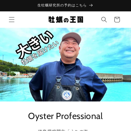
コンテ
生牡蠣研究所の予約はこちら
ンツに
進む
カ
ー
ト
Oyster Professional