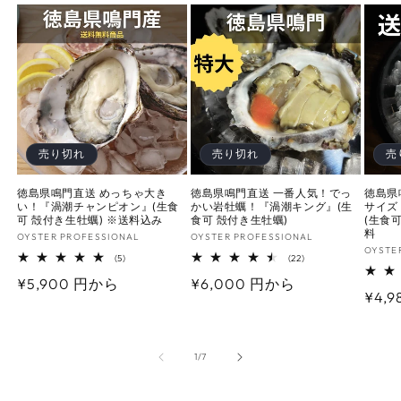
売り切れ
売り切れ
売
徳島県鳴門直送 めっちゃ大き
徳島県鳴門直送 一番人気！でっ
徳島県
い！『渦潮チャンピオン』(生食
かい岩牡蠣！『渦潮キング』(生
サイズ
可 殻付き生牡蠣) ※送料込み
食可 殻付き生牡蠣)
(生食
料
販
OYSTER PROFESSIONAL
販
OYSTER PROFESSIONAL
販
OYSTE
売
売
5
22
(5)
(22)
売
レ
レ
元:
元:
通
¥5,900 円から
通
¥6,000 円から
ビ
ビ
元:
通
¥4,9
ュ
ュ
常
常
ー
ー
常
数
数
価
価
の
の
価
格
合
格
合
の
1
/
7
計
計
格