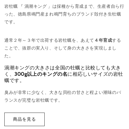
岩牡蠣 『 渦潮キング 」は採種から育成まで、生産者自ら行
った、徳島県鳴門産まれ鳴門育ちのブランド殻付き生牡蠣
です。
通常２年～３年で出荷する岩牡蠣を、あえて
４年育成
する
ことで、抜群の実入り、そして身の大きさを実現しまし
た。
渦潮キングの大きさは全国の牡蠣と比較しても大き
く、
300g以上のキングの名
に相応しいサイズの岩牡
蠣です。
臭みが非常に少なく、大きな貝柱の甘さと程よい潮味のバ
ランスが完璧な岩牡蠣です。
商品を見る