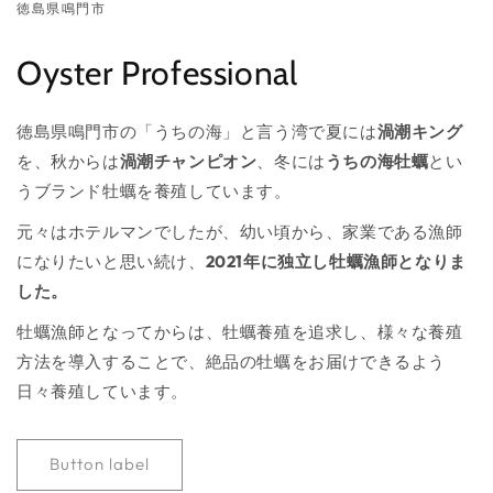
徳島県鳴門市
Oyster Professional
徳島県鳴門市の「うちの海」と言う湾で夏には
渦潮キング
を、秋からは
渦潮チャンピオン
、冬には
うちの海牡蠣
とい
うブランド牡蠣を養殖しています。
元々はホテルマンでしたが、幼い頃から、家業である漁師
になりたいと思い続け、
2021年に独立し牡蠣漁師となりま
した。
牡蠣漁師となってからは、牡蠣養殖を追求し、様々な養殖
方法を導入することで、絶品の牡蠣をお届けできるよう
日々養殖しています。
Button label