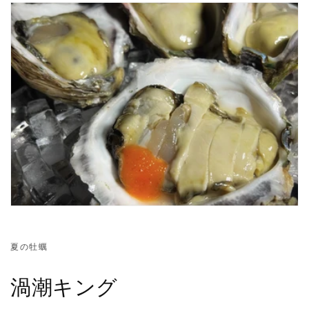
夏の牡蠣
渦潮キング